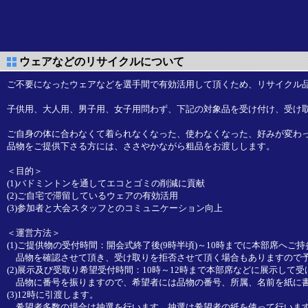
ウェアなどのリサイクルについて
ご不要になったウェアなどを選手間で有効活用して頂くため、リサイクル品
子供用、大人用、男子用、女子用問わず、下記の対象品を受け付け、受け
ご自身の体に合わなくて着られなくなった、使わなくなった、好みが変わ
品物をご提供下さる方には、ささやかながら粗品をお渡しします。
＜目的＞
(1)バドミントンを通してエコとゴミの削減に貢献
(2)ご自宅で滞留しているウェアの有効活用
(3)参加者と大会スタッフとのコミュニケーション向上
＜運営方法＞
(1)ご提供物の受付時間：開会式終了後(9時半頃)～10時までに本部席へご
品物を確認させて頂き、受け取りを拒否させて頂く場合もありますので
(2)展示及び受取り希望受付時間：10時～12時まで本部席などに展示して
品物に番号を振りますので、希望者には品物の番号、所属、名前を紙に
(3)12時に引渡します。
希望者多数の場合は抽選を行います。抽選は希望者の紙を使って行います