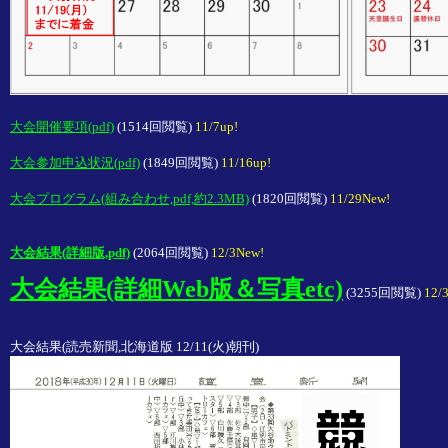
大会開催要項(pdf)
(
1514回閲覧)
11/7up!
大会参加申込状況(pdf)
(
1849回閲覧)
11/16up!
大会プログラム(組み合わせ,pdf,約2.3MB)
(
1820回閲覧)
11/29New!
大会結果(詳細版,pdf)
(
2064回閲覧)
12/3New!
大会結果(詳細Web版＆写真etc)
(
3255回閲覧)
大会結果(読売新聞,北海道版 12/11(火)朝刊)