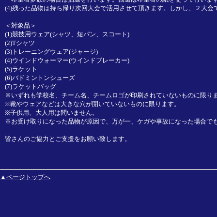
(4)残った品物は持ち帰り次回大会で活用させて頂きます。しかし、２大
＜対象品＞
(1)競技用ウェア(シャツ、短パン、スコート)
(2)Tシャツ
(3)トレーニングウェア(ジャージ)
(4)ウインドウォーマー(ウインドブレーカー)
(5)ラケット
(6)バドミントンシューズ
(7)ラケットバッグ
※いずれも学校名、チーム名、チームロゴが印刷されていないものに限ります(
※靴やウェアなどは大きな穴が開いていないものに限ります。
※子供用、大人用は問いません。
※お受け取りになった品物が原因で、万が一、ケガや事故になった場合で
皆さんのご協力とご支援をお願い致します。
▲ページトップへ