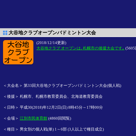
大谷地クラブオープンバドミントン大会
(2018/12/14更新)
大谷地クラブ オープンは､札幌市の後援大会です｡
(
560
＜大会名＞ 第33回大谷地クラブオープンバドミントン大会(個人戦)
＜後援＞ 札幌市、札幌市教育委員会、北海道教育委員会
＜日時＞ 平成30(2018)年12月2日(日) 8時45分～17時00分
＜会場＞
江別市民体育館
(
4860回閲覧)
＜種目＞ 男女別の個人戦(単) 1～6部 (3人以上で種目成立)