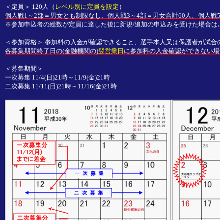
＜定員＞ 120人（
レベル別に定員を設定
）
個人戦1～2部＝男女とも制限なし、個人戦3～4部＝男女合計60人、個人戦5
※参加申込者の総数が定員に達した後に新規/追加の申込みを受けた場合は
＜参加資格＞ 参加料の入金が確認できること、選手本人又は保護者が試合
各募集期間終了日の(金融機関の)
翌営業日
に参加料の入金確認ができない場
＜募集期間＞
一次募集 11/4(日)21時～11/9(金)21時
二次募集 11/11(日)21時～11/16(金)21時