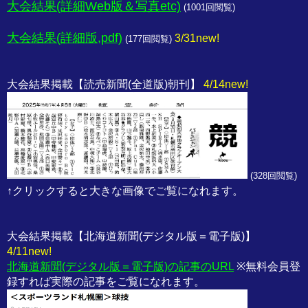
大会結果(詳細Web版＆写真etc)
4/14up!
(
1001回閲覧)
大会結果(詳細版,pdf)
3/31new!
(
177回閲覧)
大会結果掲載【読売新聞(全道版)朝刊】
4/14new!
(
328回閲覧)
↑クリックすると大きな画像でご覧になれます。
大会結果掲載【北海道新聞(デジタル版＝電子版)】
4/11new!
北海道新聞(デジタル版＝電子版)の記事のURL
※無料会員登
録すれば実際の記事をご覧になれます。