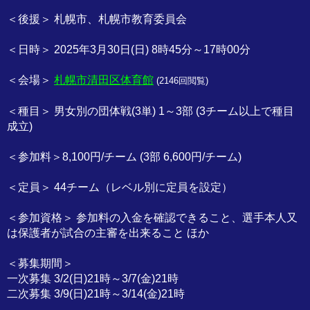
＜後援＞ 札幌市、札幌市教育委員会
＜日時＞ 2025年3月30日(日) 8時45分～17時00分
＜会場＞
札幌市清田区体育館
(
2146回閲覧)
＜種目＞ 男女別の団体戦(3単) 1～3部 (3チーム以上で種目
成立)
＜参加料＞8,100円/チーム (3部 6,600円/チーム)
＜定員＞ 44チーム（レベル別に定員を設定）
＜参加資格＞ 参加料の入金を確認できること、選手本人又
は保護者が試合の主審を出来ること ほか
＜募集期間＞
一次募集 3/2(日)21時～3/7(金)21時
二次募集 3/9(日)21時～3/14(金)21時