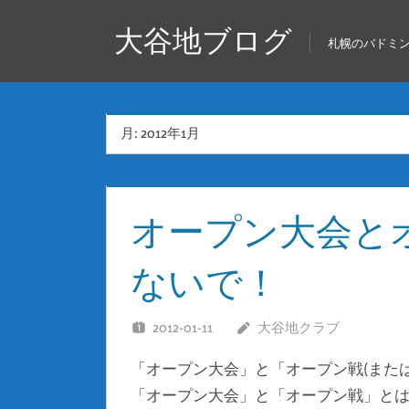
コ
大谷地ブログ
ン
札幌のバドミ
テ
ン
ツ
月:
2012年1月
へ
ス
キ
オープン大会と
ッ
プ
ないで！
2012-01-11
大谷地クラブ
「オープン大会」と「オープン戦(また
「オープン大会」と「オープン戦」とは