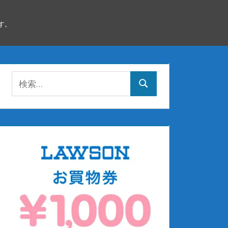
す。
検
検
索:
索