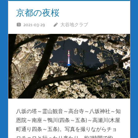
京都の夜桜
2021-03-29
大谷地クラブ
八坂の塔～霊山観音～高台寺～八坂神社～知
恩院～南座～鴨川(四条～五条)～高瀬川(木屋
町通り四条～五条)。写真を撮りながらチョ
ロチョロと行ったり来たり。約3時間で約