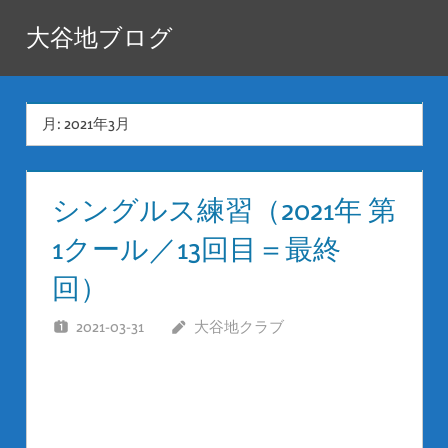
コ
大谷地ブログ
ン
テ
ン
月:
2021年3月
ツ
へ
ス
シングルス練習（2021年 第
キ
1クール／13回目＝最終
ッ
プ
回）
2021-03-31
大谷地クラブ