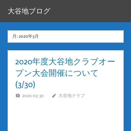
コ
大谷地ブログ
ン
テ
ン
月:
2020年3月
ツ
へ
ス
2020年度大谷地クラブオー
キ
プン大会開催について
ッ
プ
(3/30)
2020-03-30
大谷地クラブ