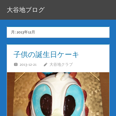
コ
大谷地ブログ
ン
テ
ン
月:
2013年12月
ツ
へ
ス
子供の誕生日ケーキ
キ
ッ
2013-12-21
大谷地クラブ
プ