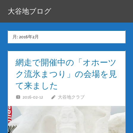
コ
大谷地ブログ
ン
テ
ン
月:
2016年2月
ツ
へ
ス
網走で開催中の「オホーツ
キ
ク流氷まつり」の会場を見
ッ
プ
て来ました
2016-02-12
大谷地クラブ