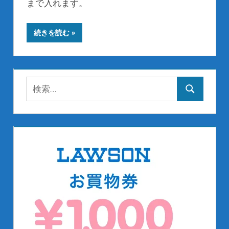
まで入れます。
続きを読む
検
検
索:
索