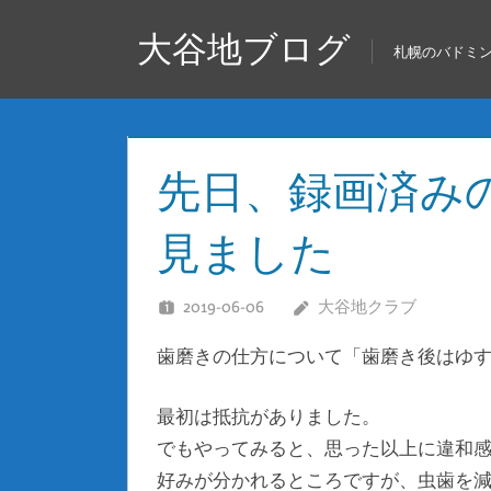
コ
大谷地ブログ
ン
札幌のバドミ
テ
ン
ツ
へ
先日、録画済みの
ス
キ
見ました
ッ
プ
2019-06-06
大谷地クラブ
歯磨きの仕方について「歯磨き後はゆ
最初は抵抗がありました。
でもやってみると、思った以上に違和
好みが分かれるところですが、虫歯を