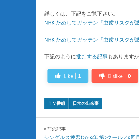
詳しくは、下記をご覧下さい。
NHK ためしてガッテン「虫歯リスク
NHK ためしてガッテン「虫歯リスクが
下記のように
批判する記事
もあります
Like
1
Dislike
0
ＴＶ番組
日常の出来事
投
前の記事
シングルス練習(2019年 第2クール／9回目