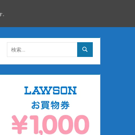
す。
検
検
索:
索