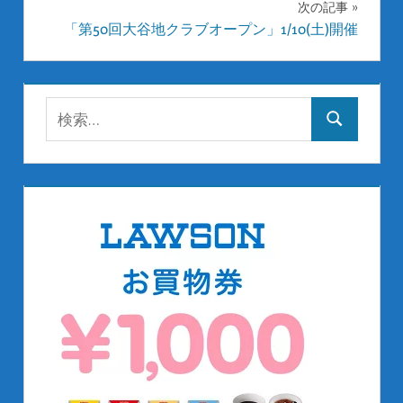
ナ
次の記事
「第50回大谷地クラブオープン」1/10(土)開催
ビ
ゲ
検
ー
検
索:
シ
索
ョ
ン