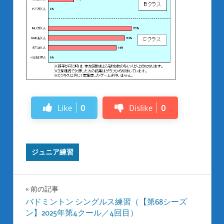
Like
0
Dislike
0
ジュニア練習
投
前の記事
バドミントン シングルス練習（【第68シーズ
稿
ン】2025年第4クール／4回目）