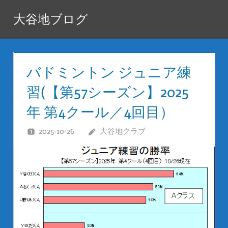
コ
大谷地ブログ
ン
テ
ン
ツ
バドミントン ジュニア練
へ
習(【第57シーズン】2025
ス
年 第4クール／4回目）
キ
ッ
2025-10-26
大谷地クラブ
プ