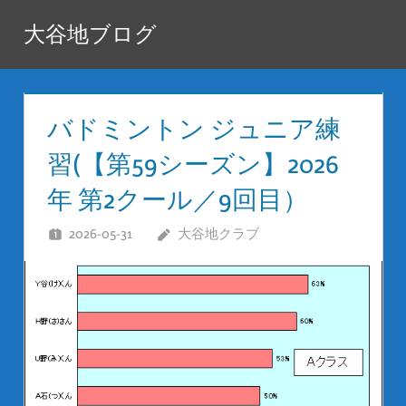
コ
大谷地ブログ
ン
テ
ン
ツ
バドミントン ジュニア練
へ
習(【第59シーズン】2026
ス
年 第2クール／9回目）
キ
ッ
2026-05-31
大谷地クラブ
プ