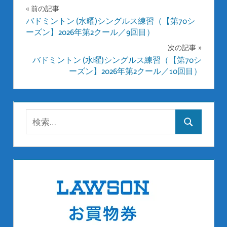
投
前の記事
バドミントン (水曜)シングルス練習（【第70シ
稿
ーズン】2026年第2クール／9回目）
ナ
次の記事
バドミントン (水曜)シングルス練習（【第70シ
ビ
ーズン】2026年第2クール／10回目）
ゲ
ー
検
シ
検
索:
索
ョ
ン