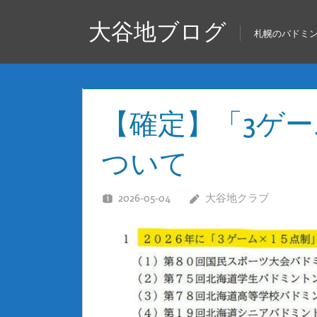
コ
大谷地ブログ
ン
札幌のバドミ
テ
ン
ツ
へ
【確定】「3ゲー
ス
キ
ついて
ッ
プ
2026-05-04
大谷地クラブ