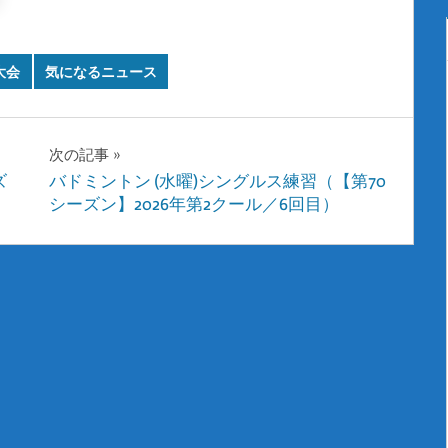
大会
気になるニュース
次の記事
ズ
バドミントン (水曜)シングルス練習（【第70
シーズン】2026年第2クール／6回目）