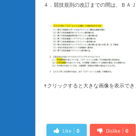
４．競技規則の改訂までの間は、ＢＡ
↑クリックすると大きな画像を表示でき
Like
0
Dislike
0