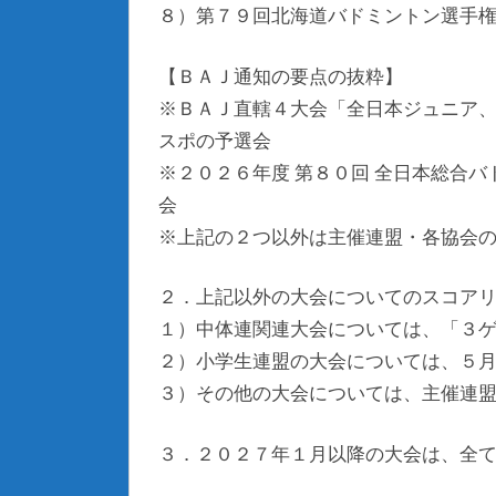
８）第７９回北海道バドミントン選手
【ＢＡＪ通知の要点の抜粋】
※ＢＡＪ直轄４大会「全日本ジュニア
スポの予選会
※２０２６年度 第８０回 全日本総合
会
※上記の２つ以外は主催連盟・各協会
２．上記以外の大会についてのスコア
１）中体連関連大会については、「３ゲ
２）小学生連盟の大会については、５月
３）その他の大会については、主催連
３．２０２７年１月以降の大会は、全て