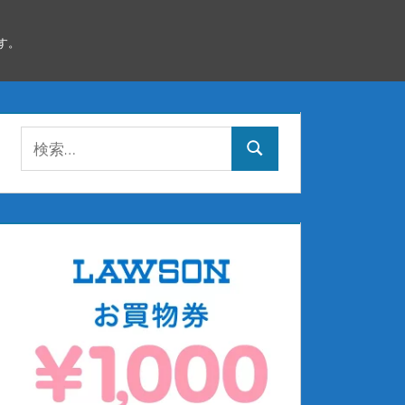
す。
検
検
索:
索