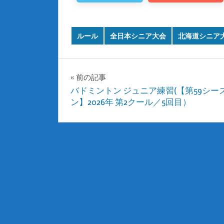
ルール
全日本シニア大会
北海道シニア
投
前の記事
バドミントン ジュニア練習(【第59シー
稿
ン】2026年 第2クール／5回目）
ナ
ビ
ゲ
ー
シ
ョ