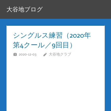
コ
大谷地ブログ
ン
テ
ン
ツ
シングルス練習（2020年
へ
第4クール／9回目）
ス
キ
2020-12-03
大谷地クラブ
ッ
プ