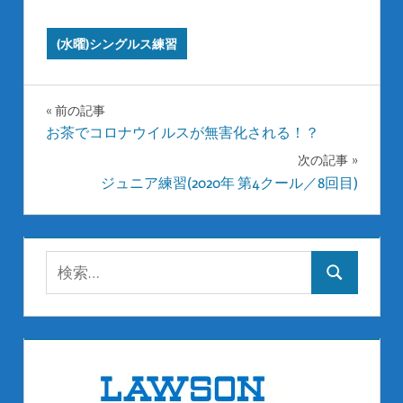
(水曜)シングルス練習
投
前の記事
お茶でコロナウイルスが無害化される！？
稿
次の記事
ナ
ジュニア練習(2020年 第4クール／8回目)
ビ
ゲ
検
検
ー
索:
索
シ
ョ
ン