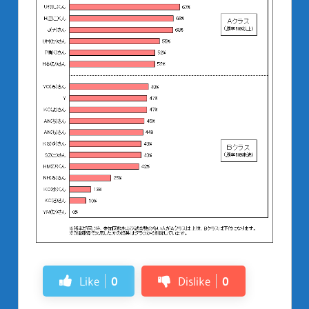
Like
0
Dislike
0